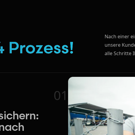
Nach einer e
 Prozess!
unsere Kunde
alle Schritte
01
ichern:
 nach