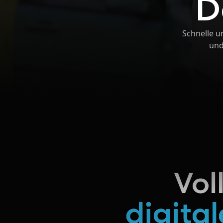
D
Schnelle u
und
Vol
digita