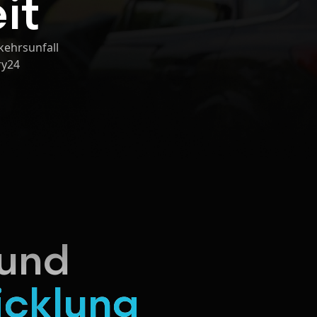
it
kehrsunfall
ry24
 und
icklung