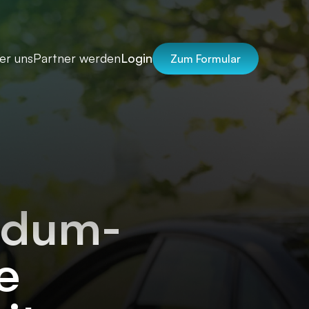
er uns
Partner werden
Login
Zum Formular
undum-
e