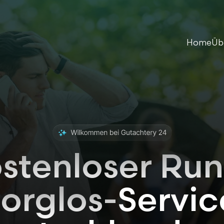
Home
Üb
ostenloser R
sorglos-
Servic