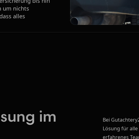
Versicherung bis hin
h um nichts
ass alles
ösung im
Bei Gutachtery2
Lösung für alle
erfahrenes Te