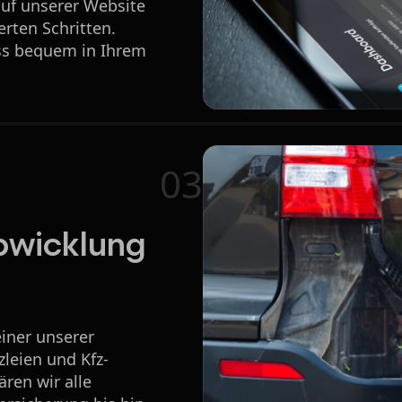
 auf unserer Website
rten Schritten.
ss bequem in Ihrem
03
bwicklung
iner unserer
leien und Kfz-
ren wir alle